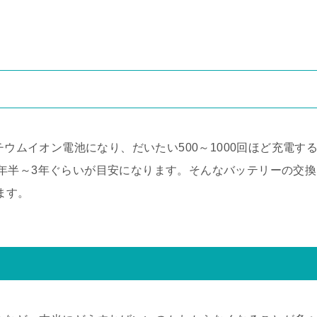
チウムイオン電池になり、だいたい500～1000回ほど充電す
年半～3年ぐらいが目安になります。そんなバッテリーの交換
ります。
て