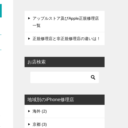
アップルストア及びApple正規修理店
一覧
正規修理店と非正規修理店の違いは！
お店検索
地域別のiPhone修理店
海外 (2)
せ
京都 (3)
れ