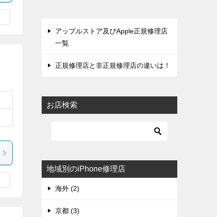
アップルストア及びApple正規修理店
一覧
正規修理店と非正規修理店の違いは！
お店検索
地域別のiPhone修理店
海外 (2)
京都 (3)