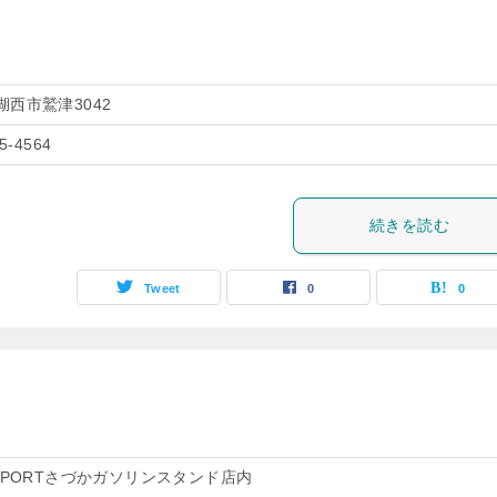
湖西市鷲津3042
5-4564
続きを読む
Tweet
0
0
S-PORTさづかガソリンスタンド店内