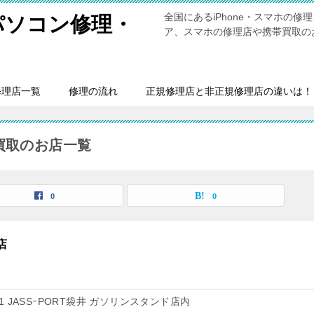
全国にあるiPhone・スマホの
・パソコン修理・
ア、スマホの修理店や携帯買取の
修理店一覧
修理の流れ
正規修理店と非正規修理店の違いは！
・買取のお店一覧
0
0
店
 JASSｰPORT袋井 ガソリンスタンド店内