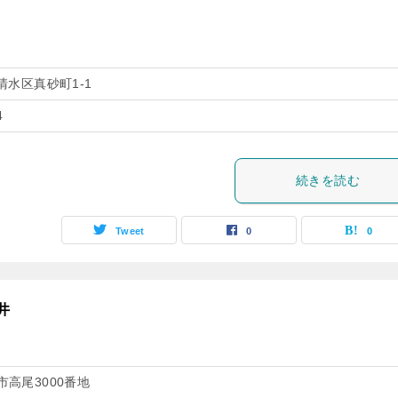
水区真砂町1-1
4
続きを読む
Tweet
0
0
井
高尾3000番地