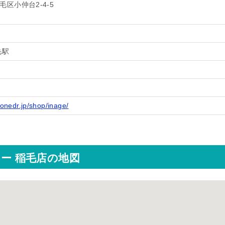
区小仲台2-4-5
毛駅
honedr.jp/shop/inage/
ター 稲毛店の地図