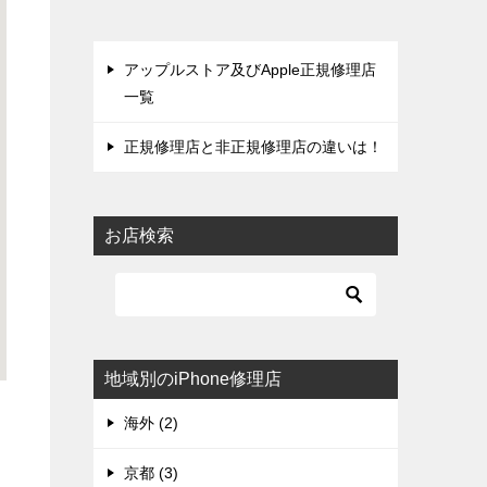
アップルストア及びApple正規修理店
一覧
正規修理店と非正規修理店の違いは！
お店検索
地域別のiPhone修理店
海外 (2)
京都 (3)