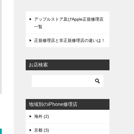
アップルストア及びApple正規修理店
一覧
正規修理店と非正規修理店の違いは！
お店検索
地域別のiPhone修理店
海外 (2)
京都 (3)