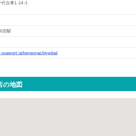
台東1-14-1
和田駅
-support.jp/tenpoyachiyodai/
台店の地図