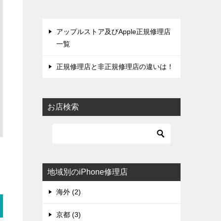
アップルストア及びApple正規修理店
一覧
正規修理店と非正規修理店の違いは！
お店検索
地域別のiPhone修理店
海外 (2)
京都 (3)