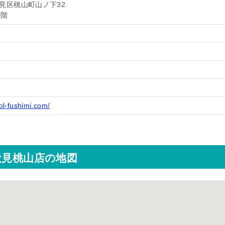
見区桃山町山ノ下32
2階
ol-fushimi.com/
伏見桃山店の地図