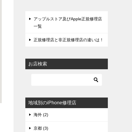
アップルストア及びApple正規修理店
一覧
正規修理店と非正規修理店の違いは！
お店検索
地域別のiPhone修理店
海外 (2)
京都 (3)