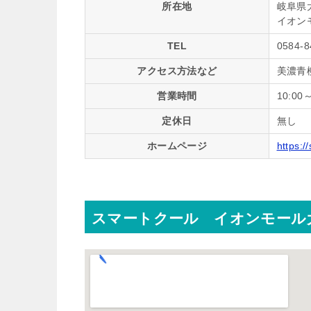
所在地
岐阜県大
イオン
TEL
0584-8
アクセス方法など
美濃青
営業時間
10:00～
定休日
無し
ホームページ
https:/
スマートクール イオンモール