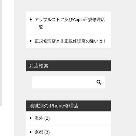
アップルストア及びApple正規修理店
一覧
正規修理店と非正規修理店の違いは！
お店検索
地域別のiPhone修理店
海外 (2)
京都 (3)