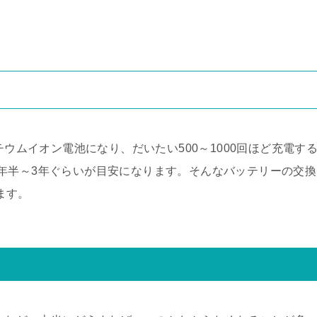
チウムイオン電池になり、だいたい500～1000回ほど充電す
年半～3年ぐらいが目安になります。そんなバッテリーの交換
ります。
て