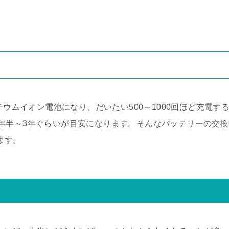
チウムイオン電池になり、だいたい500～1000回ほど充電す
年半～3年ぐらいが目安になります。そんなバッテリーの交換
ります。
て