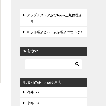
アップルストア及びApple正規修理店
一覧
正規修理店と非正規修理店の違いは！
お店検索
地域別のiPhone修理店
海外 (2)
京都 (3)