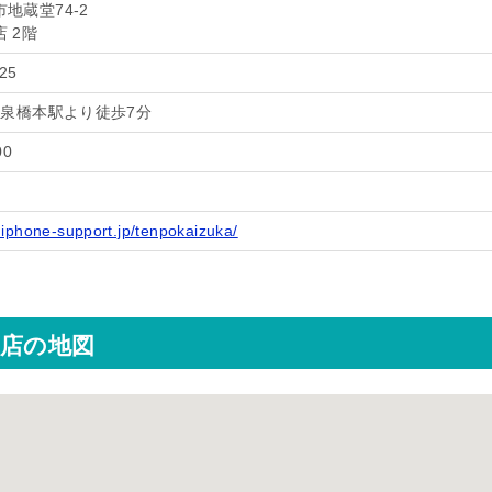
地蔵堂74-2
 2階
25
和泉橋本駅より徒歩7分
00
.iphone-support.jp/tenpokaizuka/
塚店の地図