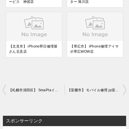
ービス 神居店
ター 旭川店
【北見市】 iPhone即日修理屋
【帯広市】 iPhone修理アイサ
さん北見店
ポ帯広WOW店
投
【札幌市清田区】 SmaPlaイオンモール札幌平岡店
【室蘭市】 モバイル修理.jp室蘭店
稿
ナ
ビ
スポンサーリンク
ゲ