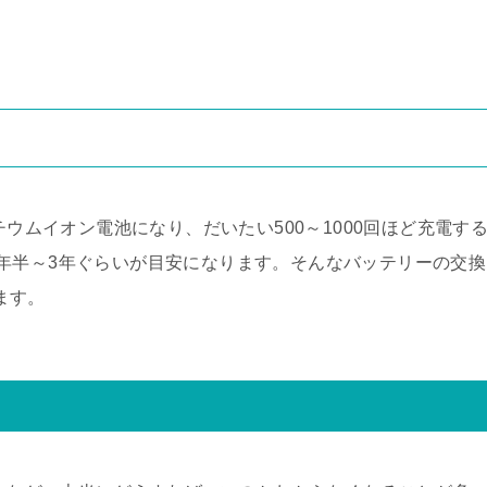
チウムイオン電池になり、だいたい500～1000回ほど充電す
年半～3年ぐらいが目安になります。そんなバッテリーの交換
ります。
て