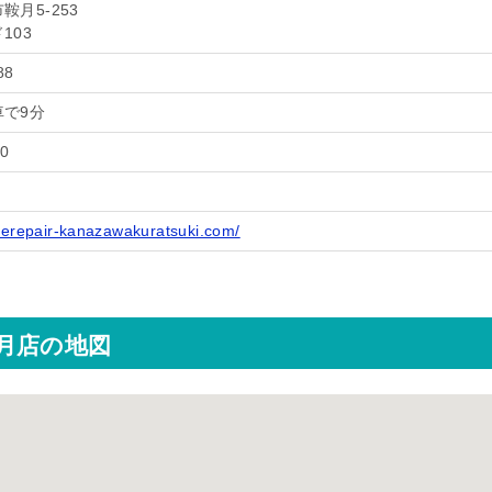
鞍月5-253
103
88
で9分
0
onerepair-kanazawakuratsuki.com/
月店の地図