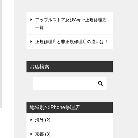
アップルストア及びApple正規修理店
一覧
正規修理店と非正規修理店の違いは！
お店検索
地域別のiPhone修理店
海外 (2)
京都 (3)