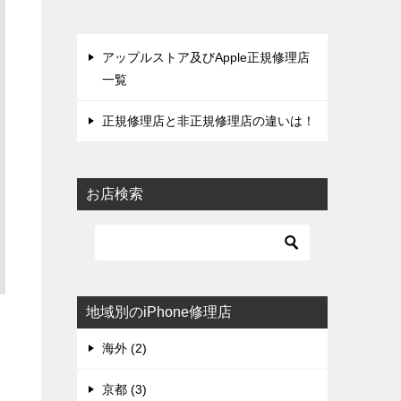
アップルストア及びApple正規修理店
一覧
正規修理店と非正規修理店の違いは！
お店検索
地域別のiPhone修理店
海外 (2)
京都 (3)