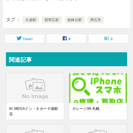
タグ
大成駅
西帯広駅
柏林台駅
帯広市
Tweet
0
0
関連記事
ifc MEGAドン・キホーテ函館
ガレージ99 札幌
店