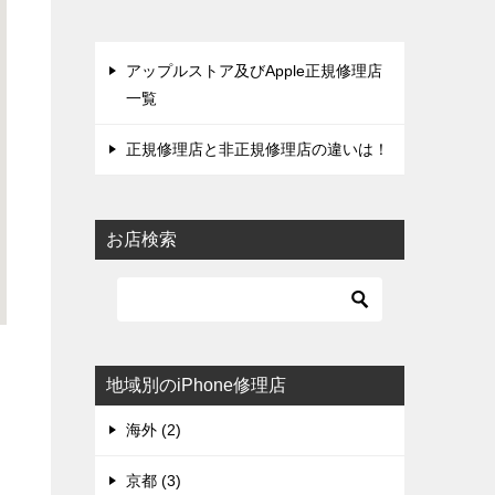
アップルストア及びApple正規修理店
一覧
正規修理店と非正規修理店の違いは！
お店検索
地域別のiPhone修理店
海外 (2)
京都 (3)