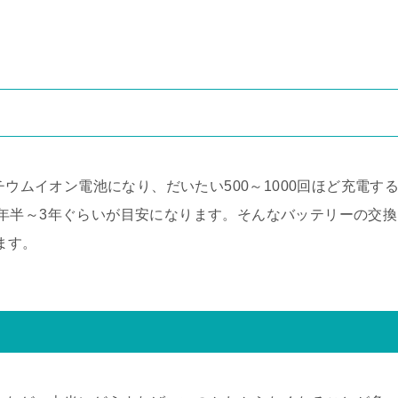
チウムイオン電池になり、だいたい500～1000回ほど充電す
年半～3年ぐらいが目安になります。そんなバッテリーの交換
ります。
て