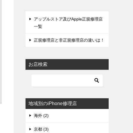
アップルストア及びApple正規修理店
一覧
正規修理店と非正規修理店の違いは！
お店検索
地域別のiPhone修理店
海外 (2)
京都 (3)