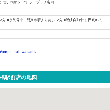
オン古川橋駅前 パレットプラザ店内
分 ■京阪電車・門真市駅より徒歩12分 ■近鉄自動車道 門真IC入口
jp/tenpofurukawabashi/
川橋駅前店の地図