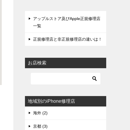
アップルストア及びApple正規修理店
一覧
正規修理店と非正規修理店の違いは！
お店検索
地域別のiPhone修理店
海外 (2)
京都 (3)