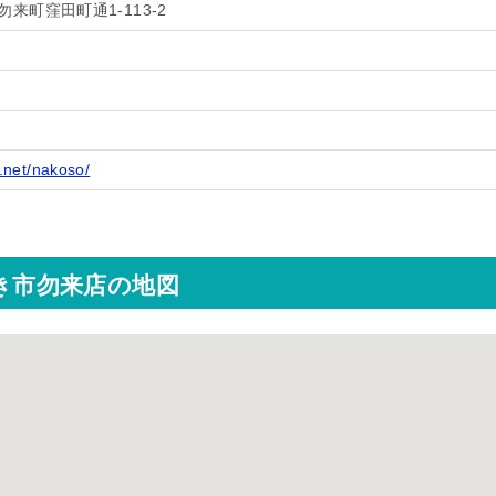
来町窪田町通1-113-2
.net/nakoso/
わき市勿来店の地図