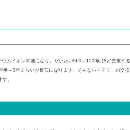
チウムイオン電池になり、だいたい500～1000回ほど充電す
年半～3年ぐらいが目安になります。そんなバッテリーの交換
ります。
て