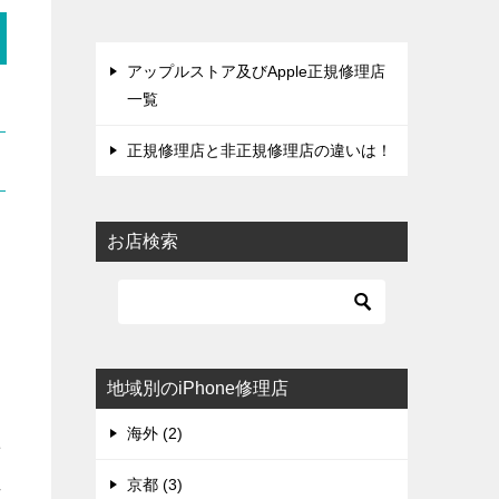
アップルストア及びApple正規修理店
一覧
正規修理店と非正規修理店の違いは！
お店検索
地域別のiPhone修理店
海外 (2)
せ
れ
京都 (3)