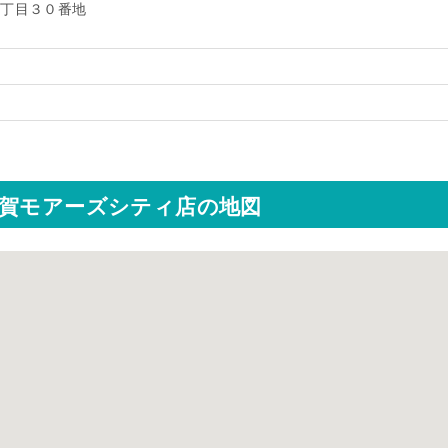
二丁目３０番地
階
須賀モアーズシティ店の地図