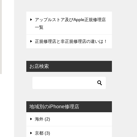
アップルストア及びApple正規修理店
一覧
正規修理店と非正規修理店の違いは！
お店検索
地域別のiPhone修理店
海外 (2)
京都 (3)