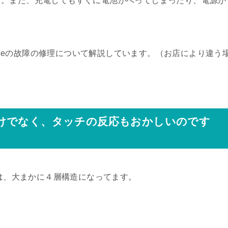
す。また、充電してもすぐに電池がへってしまったり、電源が
honeの故障の修理について解説しています。（お店により違う
けでなく、タッチの反応もおかしいのです
造は、大まかに４層構造になってます。