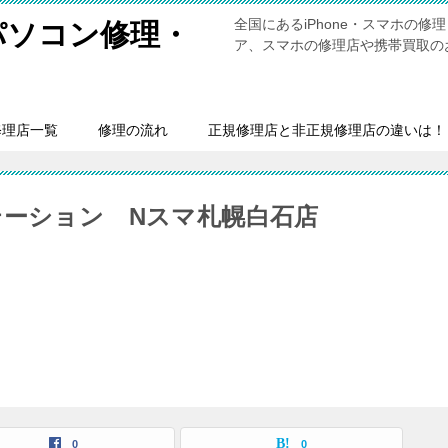
全国にあるiPhone・スマホの
・パソコン修理・
ア、スマホの修理店や携帯買取の
修理店一覧
修理の流れ
正規修理店と非正規修理店の違いは！
テーション Nスマ札幌白石店
0
0