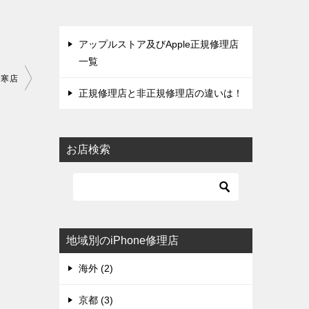
アップルストア及びApple正規修理店
一覧
発寒店
正規修理店と非正規修理店の違いは！
お店検索
地域別のiPhone修理店
海外 (2)
京都 (3)