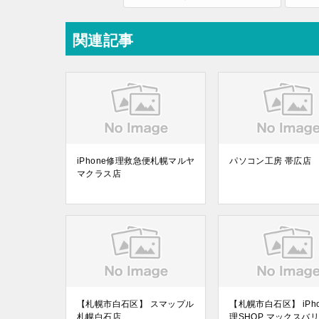
関連記事
iPhone修理救急便札幌マルヤ
パソコン工房 帯広店
マクラス店
【札幌市白石区】 スマップル
【札幌市白石区】 iPh
札幌白石店
理SHOP マックスバ