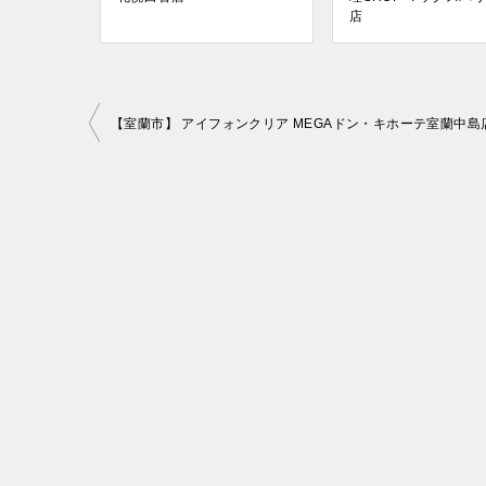
店
投
【室蘭市】 アイフォンクリア MEGAドン・キホーテ室蘭中島
稿
ナ
ビ
ゲ
ー
シ
ョ
ン