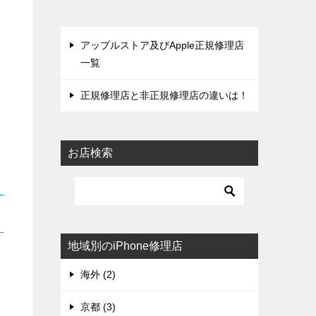
アップルストア及びApple正規修理店
一覧
正規修理店と非正規修理店の違いは！
お店検索
地域別のiPhone修理店
海外 (2)
京都 (3)