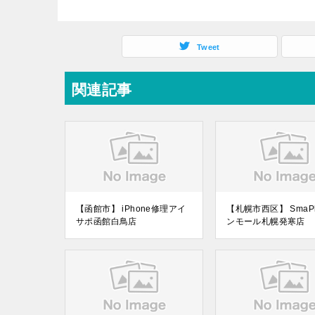
Tweet
関連記事
【函館市】 iPhone修理アイ
【札幌市西区】 SmaP
サポ函館白鳥店
ンモール札幌発寒店