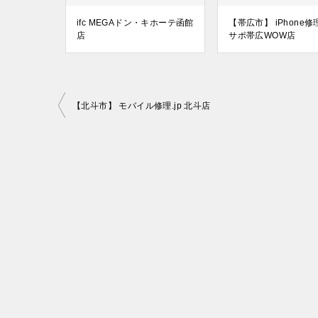
ifc MEGAドン・キホーテ函館
【帯広市】 iPhone
店
サポ帯広WOW店
投
【北斗市】 モバイル修理.jp 北斗店
稿
ナ
ビ
ゲ
ー
シ
ョ
ン