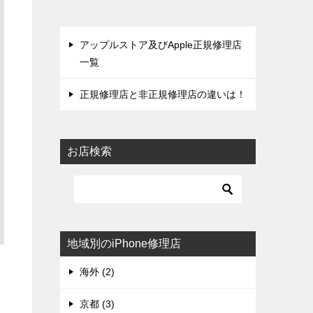
アップルストア及びApple正規修理店
一覧
正規修理店と非正規修理店の違いは！
お店検索
地域別のiPhone修理店
海外 (2)
京都 (3)