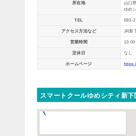
所在地
山口県
ゆめ
TEL
083-2
アクセス方法など
JR新
営業時間
10:0
定休日
なし
ホームページ
https
スマートクールゆめシティ新下