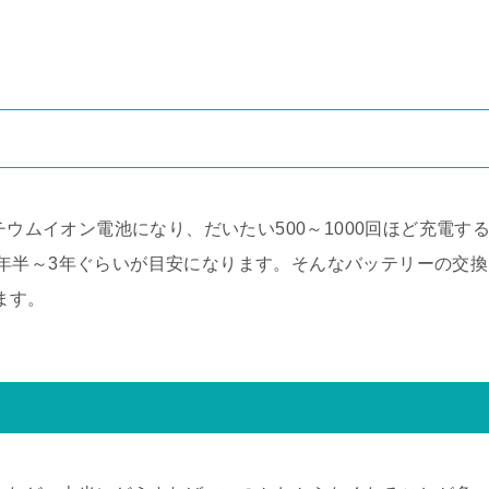
チウムイオン電池になり、だいたい500～1000回ほど充電す
年半～3年ぐらいが目安になります。そんなバッテリーの交換
ります。
て