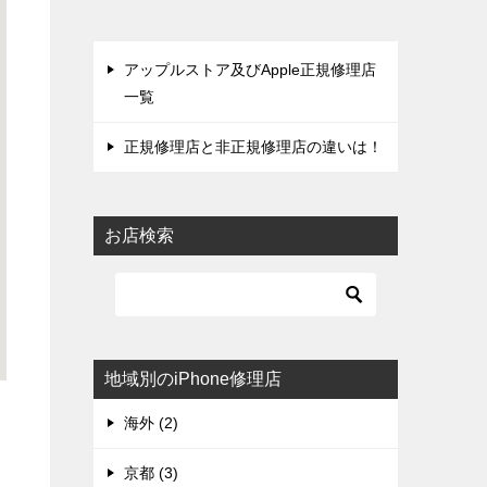
アップルストア及びApple正規修理店
一覧
正規修理店と非正規修理店の違いは！
お店検索
地域別のiPhone修理店
海外 (2)
京都 (3)