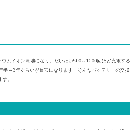
チウムイオン電池になり、だいたい500～1000回ほど充電す
年半～3年ぐらいが目安になります。そんなバッテリーの交換
ります。
て