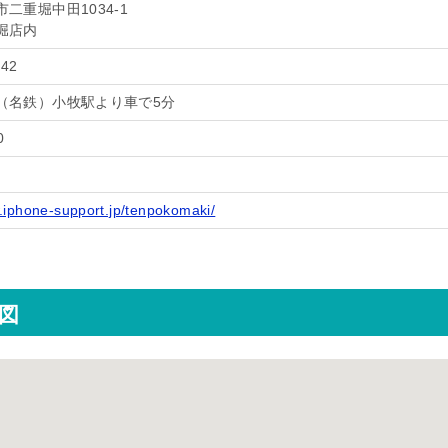
二重堀中田1034-1
堀店内
742
（名鉄）小牧駅より車で5分
0
.iphone-support.jp/tenpokomaki/
地図