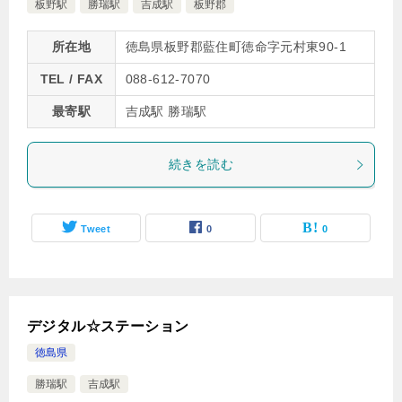
板野駅
勝瑞駅
吉成駅
板野郡
所在地
徳島県板野郡藍住町徳命字元村東90-1
TEL / FAX
088-612-7070
最寄駅
吉成駅 勝瑞駅
続きを読む
Tweet
0
0
デジタル☆ステーション
徳島県
勝瑞駅
吉成駅