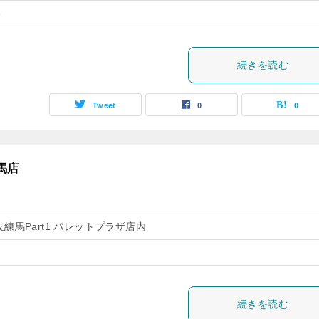
8
続きを読む
Tweet
0
0
馬店
友練馬Part1 パレットプラザ店内
続きを読む