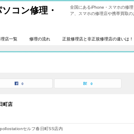
全国にあるiPhone・スマホの
・パソコン修理・
ア、スマホの修理店や携帯買取の
修理店一覧
修理の流れ
正規修理店と非正規修理店の違いは！
0
0
日町店
ollostationセルフ春日町SS店内