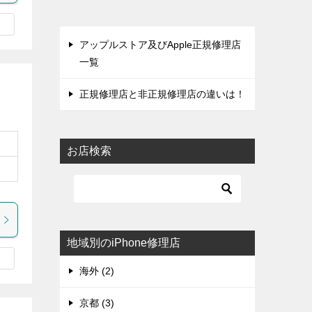
アップルストア及びApple正規修理店
一覧
正規修理店と非正規修理店の違いは！
お店検索
地域別のiPhone修理店
海外 (2)
京都 (3)